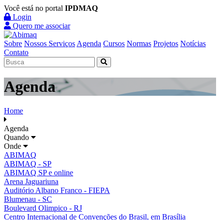
Você está no portal
IPDMAQ
Login
Quero me associar
Sobre
Nossos Serviços
Agenda
Cursos
Normas
Projetos
Notícias
Contato
Agenda
Home
Agenda
Quando
Onde
ABIMAQ
ABIMAQ - SP
ABIMAQ SP e online
Arena Jaguariuna
Auditório Albano Franco - FIEPA
Blumenau - SC
Boulevard Olimpico - RJ
Centro Internacional de Convenções do Brasil, em Brasília