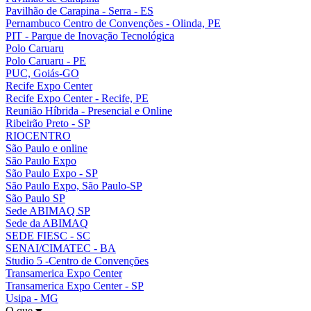
Pavilhão de Carapina - Serra - ES
Pernambuco Centro de Convenções - Olinda, PE
PIT - Parque de Inovação Tecnológica
Polo Caruaru
Polo Caruaru - PE
PUC, Goiás-GO
Recife Expo Center
Recife Expo Center - Recife, PE
Reunião Híbrida - Presencial e Online
Ribeirão Preto - SP
RIOCENTRO
São Paulo e online
São Paulo Expo
São Paulo Expo - SP
São Paulo Expo, São Paulo-SP
São Paulo SP
Sede ABIMAQ SP
Sede da ABIMAQ
SEDE FIESC - SC
SENAI/CIMATEC - BA
Studio 5 -Centro de Convenções
Transamerica Expo Center
Transamerica Expo Center - SP
Usipa - MG
O que