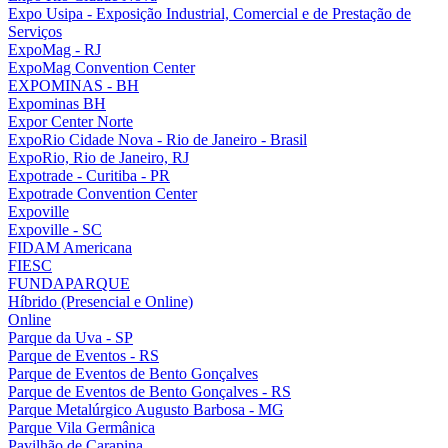
Expo Usipa - Exposição Industrial, Comercial e de Prestação de
Serviços
ExpoMag - RJ
ExpoMag Convention Center
EXPOMINAS - BH
Expominas BH
Expor Center Norte
ExpoRio Cidade Nova - Rio de Janeiro - Brasil
ExpoRio, Rio de Janeiro, RJ
Expotrade - Curitiba - PR
Expotrade Convention Center
Expoville
Expoville - SC
FIDAM Americana
FIESC
FUNDAPARQUE
Híbrido (Presencial e Online)
Online
Parque da Uva - SP
Parque de Eventos - RS
Parque de Eventos de Bento Gonçalves
Parque de Eventos de Bento Gonçalves - RS
Parque Metalúrgico Augusto Barbosa - MG
Parque Vila Germânica
Pavilhão de Carapina