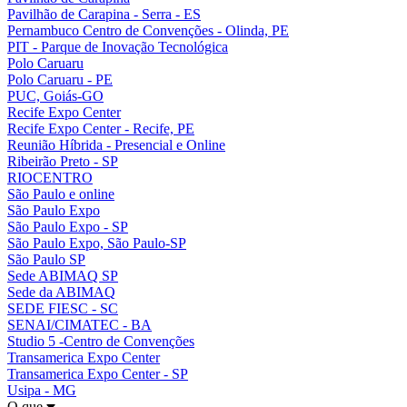
Pavilhão de Carapina - Serra - ES
Pernambuco Centro de Convenções - Olinda, PE
PIT - Parque de Inovação Tecnológica
Polo Caruaru
Polo Caruaru - PE
PUC, Goiás-GO
Recife Expo Center
Recife Expo Center - Recife, PE
Reunião Híbrida - Presencial e Online
Ribeirão Preto - SP
RIOCENTRO
São Paulo e online
São Paulo Expo
São Paulo Expo - SP
São Paulo Expo, São Paulo-SP
São Paulo SP
Sede ABIMAQ SP
Sede da ABIMAQ
SEDE FIESC - SC
SENAI/CIMATEC - BA
Studio 5 -Centro de Convenções
Transamerica Expo Center
Transamerica Expo Center - SP
Usipa - MG
O que