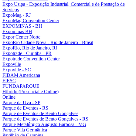
Expo Usipa - Exposição Industrial, Comercial e de Prestação de
Serviços
ExpoMag - RJ
ExpoMag Convention Center
EXPOMINAS - BH
Expominas BH
Expor Center Norte
ExpoRio Cidade Nova - Rio de Janeiro - Brasil
ExpoRio, Rio de Janeiro, RJ
Expotrade - Curitiba - PR
Expotrade Convention Center
Expoville
Expoville - SC
FIDAM Americana
FIESC
FUNDAPARQUE
Híbrido (Presencial e Online)
Online
Parque da Uva - SP
Parque de Eventos - RS
Parque de Eventos de Bento Gonçalves
Parque de Eventos de Bento Gonçalves - RS
Parque Metalúrgico Augusto Barbosa - MG
Parque Vila Germânica
Pavilhão de Carapina