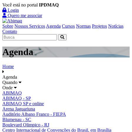
Você está no portal
IPDMAQ
Login
Quero me associar
Sobre
Nossos Serviços
Agenda
Cursos
Normas
Projetos
Notícias
Contato
Agenda
Home
Agenda
Quando
Onde
ABIMAQ
ABIMAQ - SP
ABIMAQ SP e online
Arena Jaguariuna
Auditório Albano Franco - FIEPA
Blumenau - SC
Boulevard Olimpico - RJ
Centro Internacional de Convenções do Brasil, em Brasília