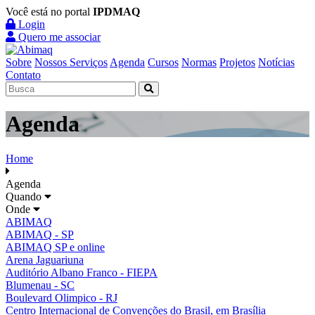
Você está no portal
IPDMAQ
Login
Quero me associar
Sobre
Nossos Serviços
Agenda
Cursos
Normas
Projetos
Notícias
Contato
Agenda
Home
Agenda
Quando
Onde
ABIMAQ
ABIMAQ - SP
ABIMAQ SP e online
Arena Jaguariuna
Auditório Albano Franco - FIEPA
Blumenau - SC
Boulevard Olimpico - RJ
Centro Internacional de Convenções do Brasil, em Brasília