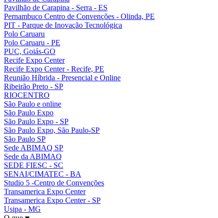
Pavilhão de Carapina - Serra - ES
Pernambuco Centro de Convenções - Olinda, PE
PIT - Parque de Inovação Tecnológica
Polo Caruaru
Polo Caruaru - PE
PUC, Goiás-GO
Recife Expo Center
Recife Expo Center - Recife, PE
Reunião Híbrida - Presencial e Online
Ribeirão Preto - SP
RIOCENTRO
São Paulo e online
São Paulo Expo
São Paulo Expo - SP
São Paulo Expo, São Paulo-SP
São Paulo SP
Sede ABIMAQ SP
Sede da ABIMAQ
SEDE FIESC - SC
SENAI/CIMATEC - BA
Studio 5 -Centro de Convenções
Transamerica Expo Center
Transamerica Expo Center - SP
Usipa - MG
O que