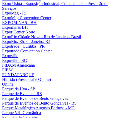
Expo Usipa - Exposição Industrial, Comercial e de Prestação de
Serviços
ExpoMag - RJ
ExpoMag Convention Center
EXPOMINAS - BH
Expominas BH
Expor Center Norte
ExpoRio Cidade Nova - Rio de Janeiro - Brasil
ExpoRio, Rio de Janeiro, RJ
Expotrade - Curitiba - PR
Expotrade Convention Center
Expoville
Expoville - SC
FIDAM Americana
FIESC
FUNDAPARQUE
Híbrido (Presencial e Online)
Online
Parque da Uva - SP
Parque de Eventos - RS
Parque de Eventos de Bento Gonçalves
Parque de Eventos de Bento Gonçalves - RS
Parque Metalúrgico Augusto Barbosa - MG
Parque Vila Germânica
Pavilhão de Carapina