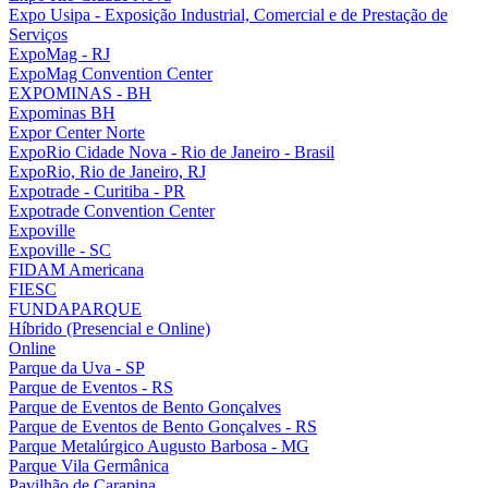
Expo Usipa - Exposição Industrial, Comercial e de Prestação de
Serviços
ExpoMag - RJ
ExpoMag Convention Center
EXPOMINAS - BH
Expominas BH
Expor Center Norte
ExpoRio Cidade Nova - Rio de Janeiro - Brasil
ExpoRio, Rio de Janeiro, RJ
Expotrade - Curitiba - PR
Expotrade Convention Center
Expoville
Expoville - SC
FIDAM Americana
FIESC
FUNDAPARQUE
Híbrido (Presencial e Online)
Online
Parque da Uva - SP
Parque de Eventos - RS
Parque de Eventos de Bento Gonçalves
Parque de Eventos de Bento Gonçalves - RS
Parque Metalúrgico Augusto Barbosa - MG
Parque Vila Germânica
Pavilhão de Carapina