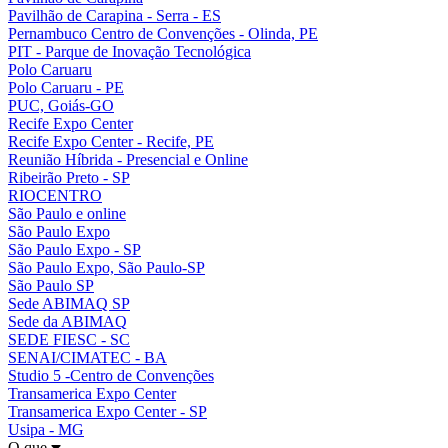
Pavilhão de Carapina - Serra - ES
Pernambuco Centro de Convenções - Olinda, PE
PIT - Parque de Inovação Tecnológica
Polo Caruaru
Polo Caruaru - PE
PUC, Goiás-GO
Recife Expo Center
Recife Expo Center - Recife, PE
Reunião Híbrida - Presencial e Online
Ribeirão Preto - SP
RIOCENTRO
São Paulo e online
São Paulo Expo
São Paulo Expo - SP
São Paulo Expo, São Paulo-SP
São Paulo SP
Sede ABIMAQ SP
Sede da ABIMAQ
SEDE FIESC - SC
SENAI/CIMATEC - BA
Studio 5 -Centro de Convenções
Transamerica Expo Center
Transamerica Expo Center - SP
Usipa - MG
O que