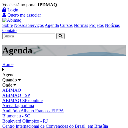
Você está no portal
IPDMAQ
Login
Quero me associar
Sobre
Nossos Serviços
Agenda
Cursos
Normas
Projetos
Notícias
Contato
Agenda
Home
Agenda
Quando
Onde
ABIMAQ
ABIMAQ - SP
ABIMAQ SP e online
Arena Jaguariuna
Auditório Albano Franco - FIEPA
Blumenau - SC
Boulevard Olimpico - RJ
Centro Internacional de Convenções do Brasil, em Brasília