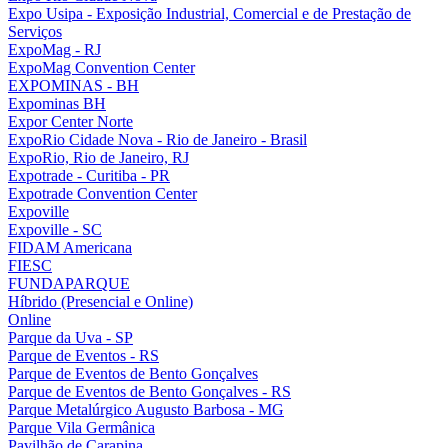
Expo Usipa - Exposição Industrial, Comercial e de Prestação de
Serviços
ExpoMag - RJ
ExpoMag Convention Center
EXPOMINAS - BH
Expominas BH
Expor Center Norte
ExpoRio Cidade Nova - Rio de Janeiro - Brasil
ExpoRio, Rio de Janeiro, RJ
Expotrade - Curitiba - PR
Expotrade Convention Center
Expoville
Expoville - SC
FIDAM Americana
FIESC
FUNDAPARQUE
Híbrido (Presencial e Online)
Online
Parque da Uva - SP
Parque de Eventos - RS
Parque de Eventos de Bento Gonçalves
Parque de Eventos de Bento Gonçalves - RS
Parque Metalúrgico Augusto Barbosa - MG
Parque Vila Germânica
Pavilhão de Carapina