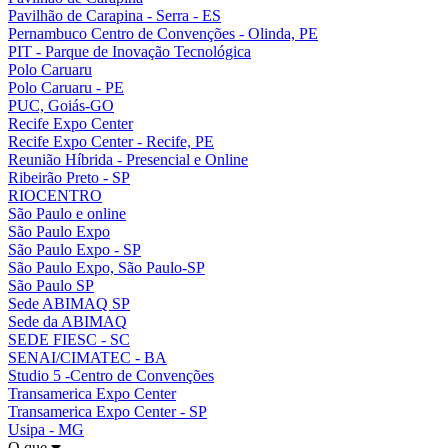
Pavilhão de Carapina - Serra - ES
Pernambuco Centro de Convenções - Olinda, PE
PIT - Parque de Inovação Tecnológica
Polo Caruaru
Polo Caruaru - PE
PUC, Goiás-GO
Recife Expo Center
Recife Expo Center - Recife, PE
Reunião Híbrida - Presencial e Online
Ribeirão Preto - SP
RIOCENTRO
São Paulo e online
São Paulo Expo
São Paulo Expo - SP
São Paulo Expo, São Paulo-SP
São Paulo SP
Sede ABIMAQ SP
Sede da ABIMAQ
SEDE FIESC - SC
SENAI/CIMATEC - BA
Studio 5 -Centro de Convenções
Transamerica Expo Center
Transamerica Expo Center - SP
Usipa - MG
O que