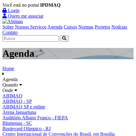
Você está no portal
IPDMAQ
Login
Quero me associar
Sobre
Nossos Serviços
Agenda
Cursos
Normas
Projetos
Notícias
Contato
Agenda
Home
Agenda
Quando
Onde
ABIMAQ
ABIMAQ - SP
ABIMAQ SP e online
Arena Jaguariuna
Auditório Albano Franco - FIEPA
Blumenau - SC
Boulevard Olimpico - RJ
Centro Internacional de Convenções do Brasil, em Brasília