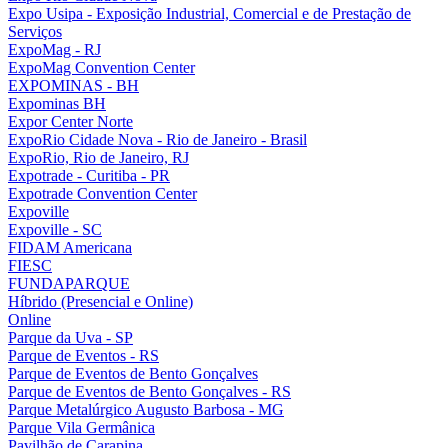
Expo Usipa - Exposição Industrial, Comercial e de Prestação de
Serviços
ExpoMag - RJ
ExpoMag Convention Center
EXPOMINAS - BH
Expominas BH
Expor Center Norte
ExpoRio Cidade Nova - Rio de Janeiro - Brasil
ExpoRio, Rio de Janeiro, RJ
Expotrade - Curitiba - PR
Expotrade Convention Center
Expoville
Expoville - SC
FIDAM Americana
FIESC
FUNDAPARQUE
Híbrido (Presencial e Online)
Online
Parque da Uva - SP
Parque de Eventos - RS
Parque de Eventos de Bento Gonçalves
Parque de Eventos de Bento Gonçalves - RS
Parque Metalúrgico Augusto Barbosa - MG
Parque Vila Germânica
Pavilhão de Carapina