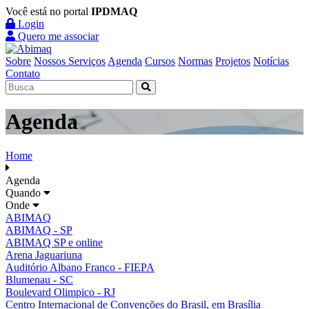
Você está no portal
IPDMAQ
Login
Quero me associar
Sobre
Nossos Serviços
Agenda
Cursos
Normas
Projetos
Notícias
Contato
Agenda
Home
Agenda
Quando
Onde
ABIMAQ
ABIMAQ - SP
ABIMAQ SP e online
Arena Jaguariuna
Auditório Albano Franco - FIEPA
Blumenau - SC
Boulevard Olimpico - RJ
Centro Internacional de Convenções do Brasil, em Brasília