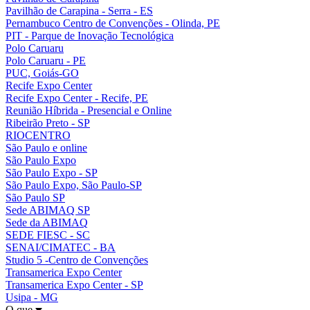
Pavilhão de Carapina - Serra - ES
Pernambuco Centro de Convenções - Olinda, PE
PIT - Parque de Inovação Tecnológica
Polo Caruaru
Polo Caruaru - PE
PUC, Goiás-GO
Recife Expo Center
Recife Expo Center - Recife, PE
Reunião Híbrida - Presencial e Online
Ribeirão Preto - SP
RIOCENTRO
São Paulo e online
São Paulo Expo
São Paulo Expo - SP
São Paulo Expo, São Paulo-SP
São Paulo SP
Sede ABIMAQ SP
Sede da ABIMAQ
SEDE FIESC - SC
SENAI/CIMATEC - BA
Studio 5 -Centro de Convenções
Transamerica Expo Center
Transamerica Expo Center - SP
Usipa - MG
O que