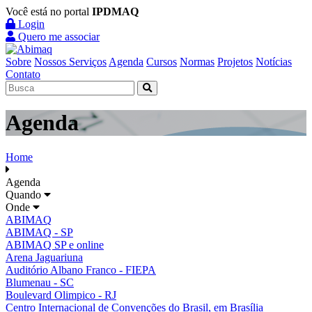
Você está no portal
IPDMAQ
Login
Quero me associar
Sobre
Nossos Serviços
Agenda
Cursos
Normas
Projetos
Notícias
Contato
Agenda
Home
Agenda
Quando
Onde
ABIMAQ
ABIMAQ - SP
ABIMAQ SP e online
Arena Jaguariuna
Auditório Albano Franco - FIEPA
Blumenau - SC
Boulevard Olimpico - RJ
Centro Internacional de Convenções do Brasil, em Brasília