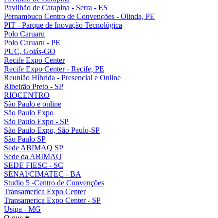
Pavilhão de Carapina - Serra - ES
Pernambuco Centro de Convenções - Olinda, PE
PIT - Parque de Inovação Tecnológica
Polo Caruaru
Polo Caruaru - PE
PUC, Goiás-GO
Recife Expo Center
Recife Expo Center - Recife, PE
Reunião Híbrida - Presencial e Online
Ribeirão Preto - SP
RIOCENTRO
São Paulo e online
São Paulo Expo
São Paulo Expo - SP
São Paulo Expo, São Paulo-SP
São Paulo SP
Sede ABIMAQ SP
Sede da ABIMAQ
SEDE FIESC - SC
SENAI/CIMATEC - BA
Studio 5 -Centro de Convenções
Transamerica Expo Center
Transamerica Expo Center - SP
Usipa - MG
O que