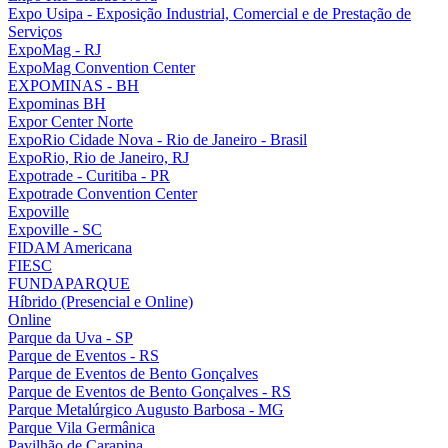
Expo Usipa - Exposição Industrial, Comercial e de Prestação de
Serviços
ExpoMag - RJ
ExpoMag Convention Center
EXPOMINAS - BH
Expominas BH
Expor Center Norte
ExpoRio Cidade Nova - Rio de Janeiro - Brasil
ExpoRio, Rio de Janeiro, RJ
Expotrade - Curitiba - PR
Expotrade Convention Center
Expoville
Expoville - SC
FIDAM Americana
FIESC
FUNDAPARQUE
Híbrido (Presencial e Online)
Online
Parque da Uva - SP
Parque de Eventos - RS
Parque de Eventos de Bento Gonçalves
Parque de Eventos de Bento Gonçalves - RS
Parque Metalúrgico Augusto Barbosa - MG
Parque Vila Germânica
Pavilhão de Carapina