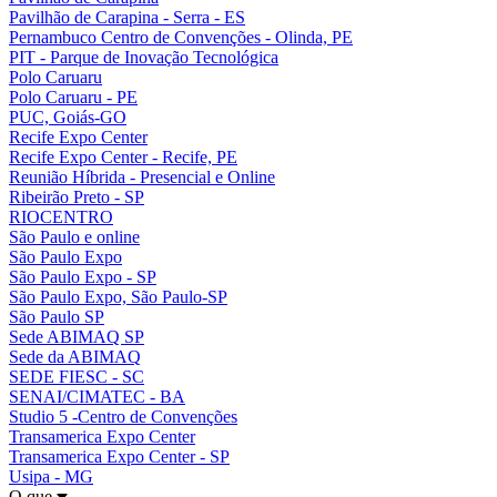
Pavilhão de Carapina - Serra - ES
Pernambuco Centro de Convenções - Olinda, PE
PIT - Parque de Inovação Tecnológica
Polo Caruaru
Polo Caruaru - PE
PUC, Goiás-GO
Recife Expo Center
Recife Expo Center - Recife, PE
Reunião Híbrida - Presencial e Online
Ribeirão Preto - SP
RIOCENTRO
São Paulo e online
São Paulo Expo
São Paulo Expo - SP
São Paulo Expo, São Paulo-SP
São Paulo SP
Sede ABIMAQ SP
Sede da ABIMAQ
SEDE FIESC - SC
SENAI/CIMATEC - BA
Studio 5 -Centro de Convenções
Transamerica Expo Center
Transamerica Expo Center - SP
Usipa - MG
O que