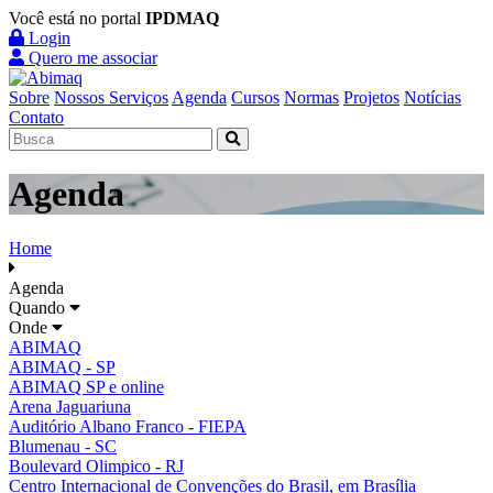
Você está no portal
IPDMAQ
Login
Quero me associar
Sobre
Nossos Serviços
Agenda
Cursos
Normas
Projetos
Notícias
Contato
Agenda
Home
Agenda
Quando
Onde
ABIMAQ
ABIMAQ - SP
ABIMAQ SP e online
Arena Jaguariuna
Auditório Albano Franco - FIEPA
Blumenau - SC
Boulevard Olimpico - RJ
Centro Internacional de Convenções do Brasil, em Brasília