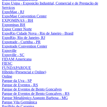
Expo Usipa - Exposição Industrial, Comercial e de Prestação de
Serviços
ExpoMag - RJ
ExpoMag Convention Center
EXPOMINAS - BH
Expominas BH
Expor Center Norte
ExpoRio Cidade Nova - Rio de Janeiro - Brasil
ExpoRio, Rio de Janeiro, RJ
Expotrade - Curitiba - PR
Expotrade Convention Center
Expoville
Expoville - SC
FIDAM Americana
FIESC
FUNDAPARQUE
Híbrido (Presencial e Online)
Online
Parque da Uva - SP
Parque de Eventos - RS
Parque de Eventos de Bento Gonçalves
Parque de Eventos de Bento Gonçalves - RS
Parque Metalúrgico Augusto Barbosa - MG
Parque Vila Germânica
Pavilhão de Carapina