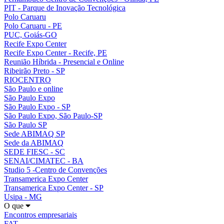
PIT - Parque de Inovação Tecnológica
Polo Caruaru
Polo Caruaru - PE
PUC, Goiás-GO
Recife Expo Center
Recife Expo Center - Recife, PE
Reunião Híbrida - Presencial e Online
Ribeirão Preto - SP
RIOCENTRO
São Paulo e online
São Paulo Expo
São Paulo Expo - SP
São Paulo Expo, São Paulo-SP
São Paulo SP
Sede ABIMAQ SP
Sede da ABIMAQ
SEDE FIESC - SC
SENAI/CIMATEC - BA
Studio 5 -Centro de Convenções
Transamerica Expo Center
Transamerica Expo Center - SP
Usipa - MG
O que
Encontros empresariais
FAT