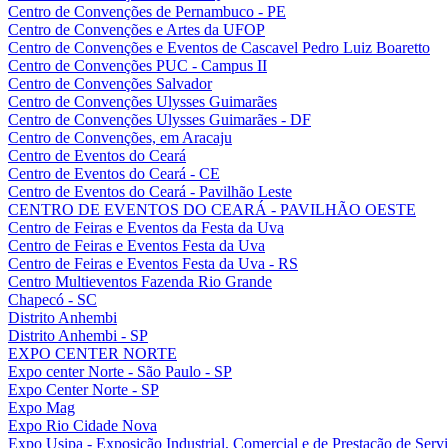
Centro de Convenções de Pernambuco - PE
Centro de Convenções e Artes da UFOP
Centro de Convenções e Eventos de Cascavel Pedro Luiz Boaretto
Centro de Convenções PUC - Campus II
Centro de Convenções Salvador
Centro de Convenções Ulysses Guimarães
Centro de Convenções Ulysses Guimarães - DF
Centro de Convenções, em Aracaju
Centro de Eventos do Ceará
Centro de Eventos do Ceará - CE
Centro de Eventos do Ceará - Pavilhão Leste
CENTRO DE EVENTOS DO CEARÁ - PAVILHÃO OESTE
Centro de Feiras e Eventos da Festa da Uva
Centro de Feiras e Eventos Festa da Uva
Centro de Feiras e Eventos Festa da Uva - RS
Centro Multieventos Fazenda Rio Grande
Chapecó - SC
Distrito Anhembi
Distrito Anhembi - SP
EXPO CENTER NORTE
Expo center Norte - São Paulo - SP
Expo Center Norte - SP
Expo Mag
Expo Rio Cidade Nova
Expo Usipa - Exposição Industrial, Comercial e de Prestação de Serv