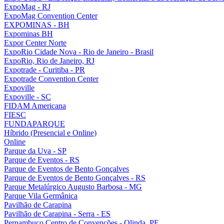
ExpoMag - RJ
ExpoMag Convention Center
EXPOMINAS - BH
Expominas BH
Expor Center Norte
ExpoRio Cidade Nova - Rio de Janeiro - Brasil
ExpoRio, Rio de Janeiro, RJ
Expotrade - Curitiba - PR
Expotrade Convention Center
Expoville
Expoville - SC
FIDAM Americana
FIESC
FUNDAPARQUE
Híbrido (Presencial e Online)
Online
Parque da Uva - SP
Parque de Eventos - RS
Parque de Eventos de Bento Gonçalves
Parque de Eventos de Bento Gonçalves - RS
Parque Metalúrgico Augusto Barbosa - MG
Parque Vila Germânica
Pavilhão de Carapina
Pavilhão de Carapina - Serra - ES
Pernambuco Centro de Convenções - Olinda, PE