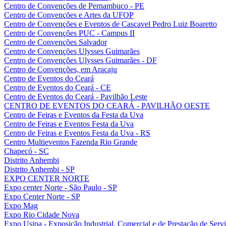
Centro de Convenções de Pernambuco - PE
Centro de Convenções e Artes da UFOP
Centro de Convenções e Eventos de Cascavel Pedro Luiz Boaretto
Centro de Convenções PUC - Campus II
Centro de Convenções Salvador
Centro de Convenções Ulysses Guimarães
Centro de Convenções Ulysses Guimarães - DF
Centro de Convenções, em Aracaju
Centro de Eventos do Ceará
Centro de Eventos do Ceará - CE
Centro de Eventos do Ceará - Pavilhão Leste
CENTRO DE EVENTOS DO CEARÁ - PAVILHÃO OESTE
Centro de Feiras e Eventos da Festa da Uva
Centro de Feiras e Eventos Festa da Uva
Centro de Feiras e Eventos Festa da Uva - RS
Centro Multieventos Fazenda Rio Grande
Chapecó - SC
Distrito Anhembi
Distrito Anhembi - SP
EXPO CENTER NORTE
Expo center Norte - São Paulo - SP
Expo Center Norte - SP
Expo Mag
Expo Rio Cidade Nova
Expo Usipa - Exposição Industrial, Comercial e de Prestação de Serv