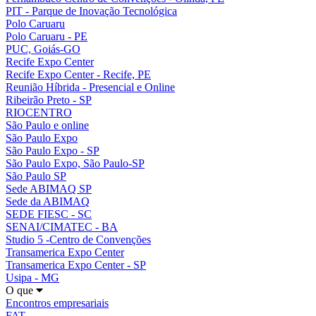
PIT - Parque de Inovação Tecnológica
Polo Caruaru
Polo Caruaru - PE
PUC, Goiás-GO
Recife Expo Center
Recife Expo Center - Recife, PE
Reunião Híbrida - Presencial e Online
Ribeirão Preto - SP
RIOCENTRO
São Paulo e online
São Paulo Expo
São Paulo Expo - SP
São Paulo Expo, São Paulo-SP
São Paulo SP
Sede ABIMAQ SP
Sede da ABIMAQ
SEDE FIESC - SC
SENAI/CIMATEC - BA
Studio 5 -Centro de Convenções
Transamerica Expo Center
Transamerica Expo Center - SP
Usipa - MG
O que
Encontros empresariais
FAT