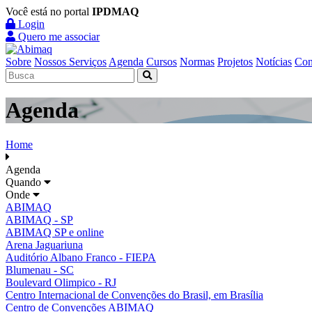
Você está no portal
IPDMAQ
Login
Quero me associar
Sobre
Nossos Serviços
Agenda
Cursos
Normas
Projetos
Notícias
Con
Agenda
Home
Agenda
Quando
Onde
ABIMAQ
ABIMAQ - SP
ABIMAQ SP e online
Arena Jaguariuna
Auditório Albano Franco - FIEPA
Blumenau - SC
Boulevard Olimpico - RJ
Centro Internacional de Convenções do Brasil, em Brasília
Centro de Convenções ABIMAQ