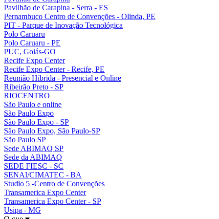
Pavilhão de Carapina - Serra - ES
Pernambuco Centro de Convenções - Olinda, PE
PIT - Parque de Inovação Tecnológica
Polo Caruaru
Polo Caruaru - PE
PUC, Goiás-GO
Recife Expo Center
Recife Expo Center - Recife, PE
Reunião Híbrida - Presencial e Online
Ribeirão Preto - SP
RIOCENTRO
São Paulo e online
São Paulo Expo
São Paulo Expo - SP
São Paulo Expo, São Paulo-SP
São Paulo SP
Sede ABIMAQ SP
Sede da ABIMAQ
SEDE FIESC - SC
SENAI/CIMATEC - BA
Studio 5 -Centro de Convenções
Transamerica Expo Center
Transamerica Expo Center - SP
Usipa - MG
O que