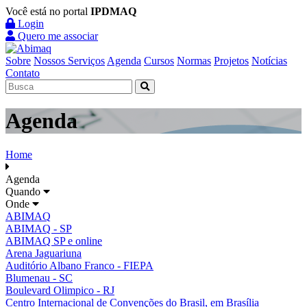
Você está no portal
IPDMAQ
Login
Quero me associar
Sobre
Nossos Serviços
Agenda
Cursos
Normas
Projetos
Notícias
Contato
Agenda
Home
Agenda
Quando
Onde
ABIMAQ
ABIMAQ - SP
ABIMAQ SP e online
Arena Jaguariuna
Auditório Albano Franco - FIEPA
Blumenau - SC
Boulevard Olimpico - RJ
Centro Internacional de Convenções do Brasil, em Brasília