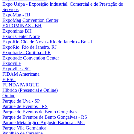
Expo Usipa - Exposição Industrial, Comercial e de Prestação de
Serviços
ExpoMag - RJ
ExpoMag Convention Center
EXPOMINAS - BH
Expominas BH
Expor Center Norte
ExpoRio Cidade Nova - Rio de Janeiro - Brasil
ExpoRio, Rio de Janeiro, RJ
Expotrade - Curitiba - PR
Expotrade Convention Center
Expoville
Expoville - SC
FIDAM Americana
FIESC
FUNDAPARQUE
Híbrido (Presencial e Online)
Online
Parque da Uva - SP
Parque de Eventos - RS
Parque de Eventos de Bento Gonçalves
Parque de Eventos de Bento Gonçalves - RS
Parque Metalúrgico Augusto Barbosa - MG
Parque Vila Germânica
Pavilhão de Carapina