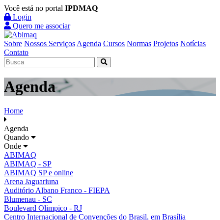
Você está no portal
IPDMAQ
Login
Quero me associar
Sobre
Nossos Serviços
Agenda
Cursos
Normas
Projetos
Notícias
Contato
Agenda
Home
Agenda
Quando
Onde
ABIMAQ
ABIMAQ - SP
ABIMAQ SP e online
Arena Jaguariuna
Auditório Albano Franco - FIEPA
Blumenau - SC
Boulevard Olimpico - RJ
Centro Internacional de Convenções do Brasil, em Brasília