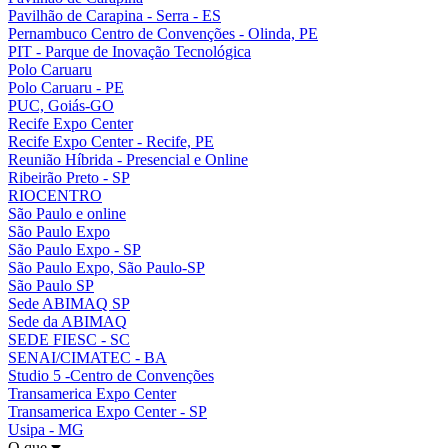
Pavilhão de Carapina - Serra - ES
Pernambuco Centro de Convenções - Olinda, PE
PIT - Parque de Inovação Tecnológica
Polo Caruaru
Polo Caruaru - PE
PUC, Goiás-GO
Recife Expo Center
Recife Expo Center - Recife, PE
Reunião Híbrida - Presencial e Online
Ribeirão Preto - SP
RIOCENTRO
São Paulo e online
São Paulo Expo
São Paulo Expo - SP
São Paulo Expo, São Paulo-SP
São Paulo SP
Sede ABIMAQ SP
Sede da ABIMAQ
SEDE FIESC - SC
SENAI/CIMATEC - BA
Studio 5 -Centro de Convenções
Transamerica Expo Center
Transamerica Expo Center - SP
Usipa - MG
O que