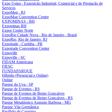
Expo Usipa - Exposição Industrial, Comercial e de Prestação de
Serviços
ExpoMag - RJ
ExpoMag Convention Center
EXPOMINAS - BH
Expominas BH
Expor Center Norte
ExpoRio Cidade Nova - Rio de Janeiro - Brasil
ExpoRio, Rio de Janeiro, RJ
Expotrade - Curitiba - PR
Expotrade Convention Center
Expoville
Expoville - SC
FIDAM Americana
FIESC
FUNDAPARQUE
Híbrido (Presencial e Online)
Online
Parque da Uva - SP
Parque de Eventos - RS
Parque de Eventos de Bento Gonçalves
Parque de Eventos de Bento Gonçalves - RS
Parque Metalúrgico Augusto Barbosa - MG
Parque Vila Germânica
Pavilhão de Carapina