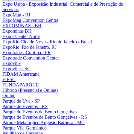
Expo Usipa - Exposição Industrial, Comercial e de Prestação de
Serviços
ExpoMag - RJ
ExpoMag Convention Center
EXPOMINAS - BH
Expominas BH
Expor Center Norte
ExpoRio Cidade Nova - Rio de Janeiro - Brasil
ExpoRio, Rio de Janeiro, RJ
Expotrade - Curitiba - PR
Expotrade Convention Center
Expoville
Expoville - SC
FIDAM Americana
FIESC
FUNDAPARQUE
Híbrido (Presencial e Online)
Online
Parque da Uva - SP
Parque de Eventos - RS
Parque de Eventos de Bento Gonçalves
Parque de Eventos de Bento Gonçalves - RS
Parque Metalúrgico Augusto Barbosa - MG
Parque Vila Germânica
Pavilhão de Carapina