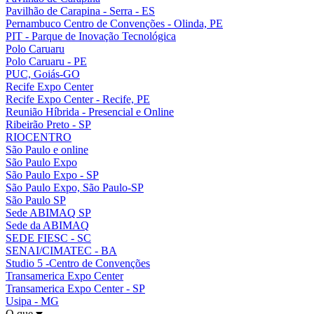
Pavilhão de Carapina - Serra - ES
Pernambuco Centro de Convenções - Olinda, PE
PIT - Parque de Inovação Tecnológica
Polo Caruaru
Polo Caruaru - PE
PUC, Goiás-GO
Recife Expo Center
Recife Expo Center - Recife, PE
Reunião Híbrida - Presencial e Online
Ribeirão Preto - SP
RIOCENTRO
São Paulo e online
São Paulo Expo
São Paulo Expo - SP
São Paulo Expo, São Paulo-SP
São Paulo SP
Sede ABIMAQ SP
Sede da ABIMAQ
SEDE FIESC - SC
SENAI/CIMATEC - BA
Studio 5 -Centro de Convenções
Transamerica Expo Center
Transamerica Expo Center - SP
Usipa - MG
O que