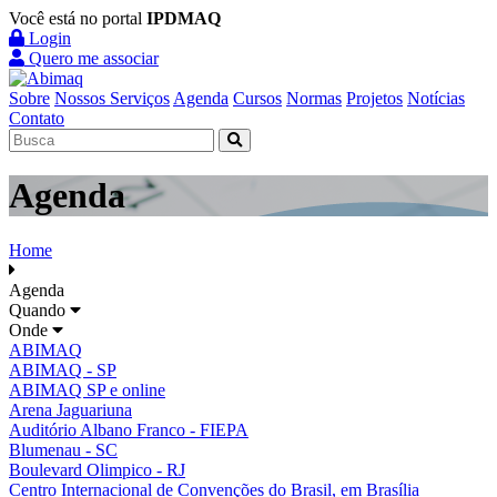
Você está no portal
IPDMAQ
Login
Quero me associar
Sobre
Nossos Serviços
Agenda
Cursos
Normas
Projetos
Notícias
Contato
Agenda
Home
Agenda
Quando
Onde
ABIMAQ
ABIMAQ - SP
ABIMAQ SP e online
Arena Jaguariuna
Auditório Albano Franco - FIEPA
Blumenau - SC
Boulevard Olimpico - RJ
Centro Internacional de Convenções do Brasil, em Brasília