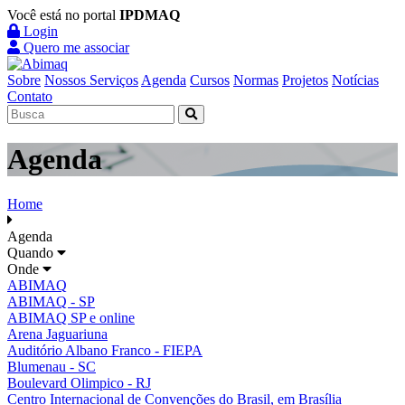
Você está no portal
IPDMAQ
Login
Quero me associar
Sobre
Nossos Serviços
Agenda
Cursos
Normas
Projetos
Notícias
Contato
Agenda
Home
Agenda
Quando
Onde
ABIMAQ
ABIMAQ - SP
ABIMAQ SP e online
Arena Jaguariuna
Auditório Albano Franco - FIEPA
Blumenau - SC
Boulevard Olimpico - RJ
Centro Internacional de Convenções do Brasil, em Brasília