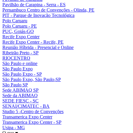
Pavilhão de Carapina - Serra - ES
Pernambuco Centro de Convenções - Olinda, PE
PIT - Parque de Inovação Tecnológica
Polo Caruaru
Polo Caruaru - PE
PUC, Goiás-GO
Recife Expo Center
Recife Expo Center - Recife, PE
Reunião Híbrida - Presencial e Online
Ribeirão Preto - SP
RIOCENTRO
São Paulo e online
São Paulo Expo
São Paulo Expo - SP
São Paulo Expo, São Paulo-SP
São Paulo SP
Sede ABIMAQ SP
Sede da ABIMAQ
SEDE FIESC - SC
SENAI/CIMATEC - BA
Studio 5 -Centro de Convenções
Transamerica Expo Center
Transamerica Expo Center - SP
Usipa - MG
O que