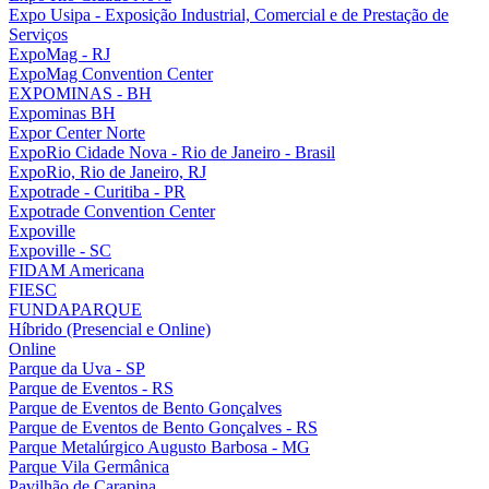
Expo Usipa - Exposição Industrial, Comercial e de Prestação de
Serviços
ExpoMag - RJ
ExpoMag Convention Center
EXPOMINAS - BH
Expominas BH
Expor Center Norte
ExpoRio Cidade Nova - Rio de Janeiro - Brasil
ExpoRio, Rio de Janeiro, RJ
Expotrade - Curitiba - PR
Expotrade Convention Center
Expoville
Expoville - SC
FIDAM Americana
FIESC
FUNDAPARQUE
Híbrido (Presencial e Online)
Online
Parque da Uva - SP
Parque de Eventos - RS
Parque de Eventos de Bento Gonçalves
Parque de Eventos de Bento Gonçalves - RS
Parque Metalúrgico Augusto Barbosa - MG
Parque Vila Germânica
Pavilhão de Carapina