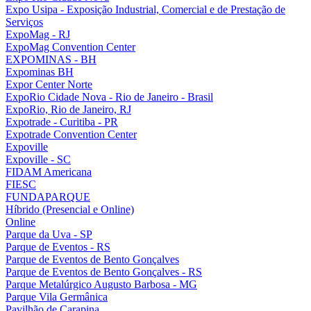
Expo Usipa - Exposição Industrial, Comercial e de Prestação de
Serviços
ExpoMag - RJ
ExpoMag Convention Center
EXPOMINAS - BH
Expominas BH
Expor Center Norte
ExpoRio Cidade Nova - Rio de Janeiro - Brasil
ExpoRio, Rio de Janeiro, RJ
Expotrade - Curitiba - PR
Expotrade Convention Center
Expoville
Expoville - SC
FIDAM Americana
FIESC
FUNDAPARQUE
Híbrido (Presencial e Online)
Online
Parque da Uva - SP
Parque de Eventos - RS
Parque de Eventos de Bento Gonçalves
Parque de Eventos de Bento Gonçalves - RS
Parque Metalúrgico Augusto Barbosa - MG
Parque Vila Germânica
Pavilhão de Carapina