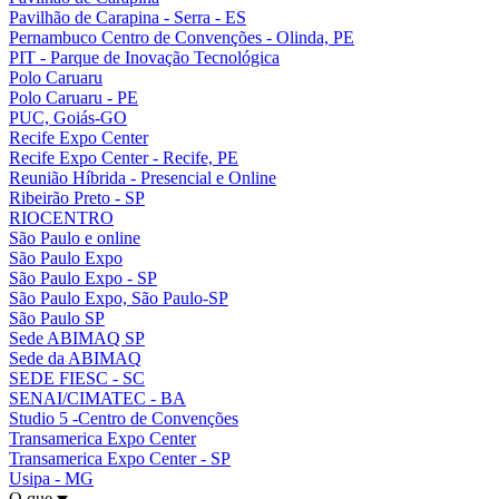
Pavilhão de Carapina - Serra - ES
Pernambuco Centro de Convenções - Olinda, PE
PIT - Parque de Inovação Tecnológica
Polo Caruaru
Polo Caruaru - PE
PUC, Goiás-GO
Recife Expo Center
Recife Expo Center - Recife, PE
Reunião Híbrida - Presencial e Online
Ribeirão Preto - SP
RIOCENTRO
São Paulo e online
São Paulo Expo
São Paulo Expo - SP
São Paulo Expo, São Paulo-SP
São Paulo SP
Sede ABIMAQ SP
Sede da ABIMAQ
SEDE FIESC - SC
SENAI/CIMATEC - BA
Studio 5 -Centro de Convenções
Transamerica Expo Center
Transamerica Expo Center - SP
Usipa - MG
O que