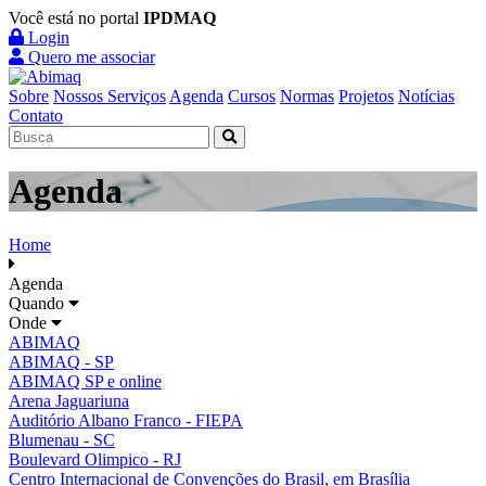
Você está no portal
IPDMAQ
Login
Quero me associar
Sobre
Nossos Serviços
Agenda
Cursos
Normas
Projetos
Notícias
Contato
Agenda
Home
Agenda
Quando
Onde
ABIMAQ
ABIMAQ - SP
ABIMAQ SP e online
Arena Jaguariuna
Auditório Albano Franco - FIEPA
Blumenau - SC
Boulevard Olimpico - RJ
Centro Internacional de Convenções do Brasil, em Brasília