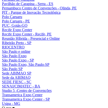
Pavilhão de Carapina - Serra - ES
Pernambuco Centro de Convenções - Olinda, PE
PIT - Parque de Inovação Tecnológica
Polo Caruaru
Polo Caruaru - PE
PUC, Goiás-GO
Recife Expo Center
Recife Expo Center - Recife, PE
Reunião Híbrida - Presencial e Online
Ribeirão Preto - SP
RIOCENTRO
São Paulo e online
São Paulo Expo
São Paulo Expo - SP
São Paulo Expo, São Paulo-SP
São Paulo SP
Sede ABIMAQ SP
Sede da ABIMAQ
SEDE FIESC - SC
SENAI/CIMATEC - BA
Studio 5 -Centro de Convenções
Transamerica Expo Center
Transamerica Expo Center - SP
Usipa - MG
O que