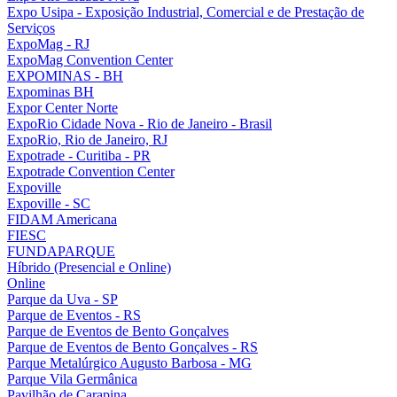
Expo Usipa - Exposição Industrial, Comercial e de Prestação de
Serviços
ExpoMag - RJ
ExpoMag Convention Center
EXPOMINAS - BH
Expominas BH
Expor Center Norte
ExpoRio Cidade Nova - Rio de Janeiro - Brasil
ExpoRio, Rio de Janeiro, RJ
Expotrade - Curitiba - PR
Expotrade Convention Center
Expoville
Expoville - SC
FIDAM Americana
FIESC
FUNDAPARQUE
Híbrido (Presencial e Online)
Online
Parque da Uva - SP
Parque de Eventos - RS
Parque de Eventos de Bento Gonçalves
Parque de Eventos de Bento Gonçalves - RS
Parque Metalúrgico Augusto Barbosa - MG
Parque Vila Germânica
Pavilhão de Carapina