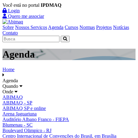
Você está no portal
IPDMAQ
Login
Quero me associar
Sobre
Nossos Serviços
Agenda
Cursos
Normas
Projetos
Notícias
Contato
Agenda
Home
Agenda
Quando
Onde
ABIMAQ
ABIMAQ - SP
ABIMAQ SP e online
Arena Jaguariuna
Auditório Albano Franco - FIEPA
Blumenau - SC
Boulevard Olimpico - RJ
Centro Internacional de Convenções do Brasil, em Brasília