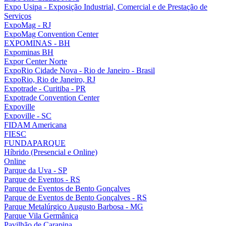
Expo Usipa - Exposição Industrial, Comercial e de Prestação de
Serviços
ExpoMag - RJ
ExpoMag Convention Center
EXPOMINAS - BH
Expominas BH
Expor Center Norte
ExpoRio Cidade Nova - Rio de Janeiro - Brasil
ExpoRio, Rio de Janeiro, RJ
Expotrade - Curitiba - PR
Expotrade Convention Center
Expoville
Expoville - SC
FIDAM Americana
FIESC
FUNDAPARQUE
Híbrido (Presencial e Online)
Online
Parque da Uva - SP
Parque de Eventos - RS
Parque de Eventos de Bento Gonçalves
Parque de Eventos de Bento Gonçalves - RS
Parque Metalúrgico Augusto Barbosa - MG
Parque Vila Germânica
Pavilhão de Carapina