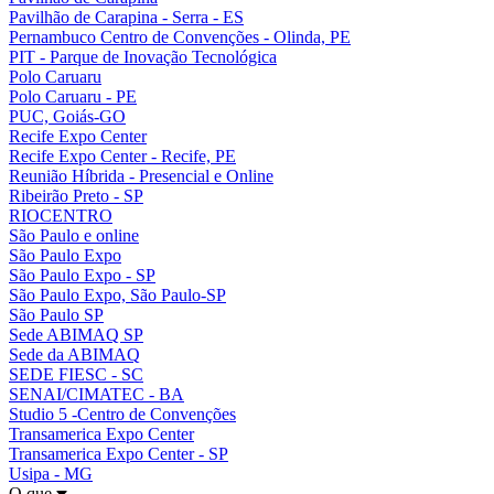
Pavilhão de Carapina - Serra - ES
Pernambuco Centro de Convenções - Olinda, PE
PIT - Parque de Inovação Tecnológica
Polo Caruaru
Polo Caruaru - PE
PUC, Goiás-GO
Recife Expo Center
Recife Expo Center - Recife, PE
Reunião Híbrida - Presencial e Online
Ribeirão Preto - SP
RIOCENTRO
São Paulo e online
São Paulo Expo
São Paulo Expo - SP
São Paulo Expo, São Paulo-SP
São Paulo SP
Sede ABIMAQ SP
Sede da ABIMAQ
SEDE FIESC - SC
SENAI/CIMATEC - BA
Studio 5 -Centro de Convenções
Transamerica Expo Center
Transamerica Expo Center - SP
Usipa - MG
O que