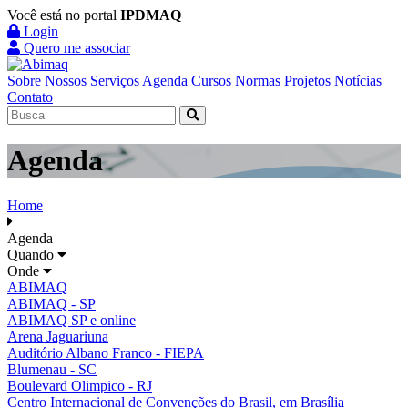
Você está no portal
IPDMAQ
Login
Quero me associar
Sobre
Nossos Serviços
Agenda
Cursos
Normas
Projetos
Notícias
Contato
Agenda
Home
Agenda
Quando
Onde
ABIMAQ
ABIMAQ - SP
ABIMAQ SP e online
Arena Jaguariuna
Auditório Albano Franco - FIEPA
Blumenau - SC
Boulevard Olimpico - RJ
Centro Internacional de Convenções do Brasil, em Brasília