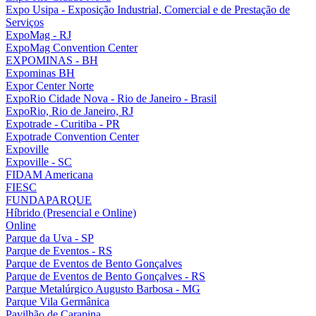
Expo Usipa - Exposição Industrial, Comercial e de Prestação de
Serviços
ExpoMag - RJ
ExpoMag Convention Center
EXPOMINAS - BH
Expominas BH
Expor Center Norte
ExpoRio Cidade Nova - Rio de Janeiro - Brasil
ExpoRio, Rio de Janeiro, RJ
Expotrade - Curitiba - PR
Expotrade Convention Center
Expoville
Expoville - SC
FIDAM Americana
FIESC
FUNDAPARQUE
Híbrido (Presencial e Online)
Online
Parque da Uva - SP
Parque de Eventos - RS
Parque de Eventos de Bento Gonçalves
Parque de Eventos de Bento Gonçalves - RS
Parque Metalúrgico Augusto Barbosa - MG
Parque Vila Germânica
Pavilhão de Carapina