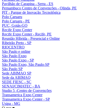
Pavilhão de Carapina - Serra - ES
Pernambuco Centro de Convenções - Olinda, PE
PIT - Parque de Inovação Tecnológica
Polo Caruaru
Polo Caruaru - PE
PUC, Goiás-GO
Recife Expo Center
Recife Expo Center - Recife, PE
Reunião Híbrida - Presencial e Online
Ribeirão Preto - SP
RIOCENTRO
São Paulo e online
São Paulo Expo
São Paulo Expo - SP
São Paulo Expo, São Paulo-SP
São Paulo SP
Sede ABIMAQ SP
Sede da ABIMAQ
SEDE FIESC - SC
SENAI/CIMATEC - BA
Studio 5 -Centro de Convenções
Transamerica Expo Center
Transamerica Expo Center - SP
Usipa - MG
O que