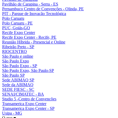
Pavilhão de Carapina - Serra - ES
Pernambuco Centro de Convenções - Olinda, PE
PIT - Parque de Inovação Tecnológica
Polo Caruaru
Polo Caruaru - PE
PUC, Goiás-GO
Recife Expo Center
Recife Expo Center - Recife, PE
Reunião Híbrida - Presencial e Online
Ribeirão Preto - SP
RIOCENTRO
São Paulo e online
São Paulo Expo
São Paulo Expo - SP
São Paulo Expo, São Paulo-SP
São Paulo SP
Sede ABIMAQ SP
Sede da ABIMAQ
SEDE FIESC - SC
SENAI/CIMATEC - BA
Studio 5 -Centro de Convenções
Transamerica Expo Center
Transamerica Expo Center - SP
Usipa - MG
O que