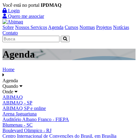
Você está no portal
IPDMAQ
Login
Quero me associar
Sobre
Nossos Serviços
Agenda
Cursos
Normas
Projetos
Notícias
Contato
Agenda
Home
Agenda
Quando
Onde
ABIMAQ
ABIMAQ - SP
ABIMAQ SP e online
Arena Jaguariuna
Auditório Albano Franco - FIEPA
Blumenau - SC
Boulevard Olimpico - RJ
Centro Internacional de Convenções do Brasil, em Brasília