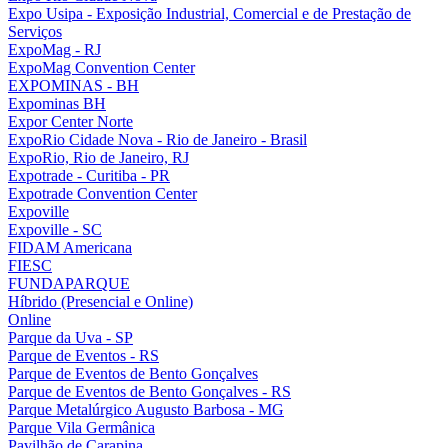
Expo Usipa - Exposição Industrial, Comercial e de Prestação de
Serviços
ExpoMag - RJ
ExpoMag Convention Center
EXPOMINAS - BH
Expominas BH
Expor Center Norte
ExpoRio Cidade Nova - Rio de Janeiro - Brasil
ExpoRio, Rio de Janeiro, RJ
Expotrade - Curitiba - PR
Expotrade Convention Center
Expoville
Expoville - SC
FIDAM Americana
FIESC
FUNDAPARQUE
Híbrido (Presencial e Online)
Online
Parque da Uva - SP
Parque de Eventos - RS
Parque de Eventos de Bento Gonçalves
Parque de Eventos de Bento Gonçalves - RS
Parque Metalúrgico Augusto Barbosa - MG
Parque Vila Germânica
Pavilhão de Carapina