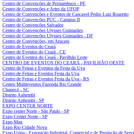
Centro de Convenções de Pernambuco - PE
Centro de Convenções e Artes da UFOP
Centro de Convenções e Eventos de Cascavel Pedro Luiz Boaretto
Centro de Convenções PUC - Campus II
Centro de Convenções Salvador
Centro de Convenções Ulysses Guimarães
Centro de Convenções Ulysses Guimarães - DF
Centro de Convenções, em Aracaju
Centro de Eventos do Ceará
Centro de Eventos do Ceará - CE
Centro de Eventos do Ceará - Pavilhão Leste
CENTRO DE EVENTOS DO CEARÁ - PAVILHÃO OESTE
Centro de Feiras e Eventos da Festa da Uva
Centro de Feiras e Eventos Festa da Uva
Centro de Feiras e Eventos Festa da Uva - RS
Centro Multieventos Fazenda Rio Grande
Chapecó - SC
Distrito Anhembi
Distrito Anhembi - SP
EXPO CENTER NORTE
Expo center Norte - São Paulo - SP
Expo Center Norte - SP
Expo Mag
Expo Rio Cidade Nova
Expo Usipa - Exposição Industrial, Comercial e de Prestação de Serv