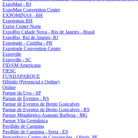
ExpoMag - RJ
ExpoMag Convention Center
EXPOMINAS - BH
Expominas BH
Expor Center Norte
ExpoRio Cidade Nova - Rio de Janeiro - Brasil
ExpoRio, Rio de Janeiro, RJ
Expotrade - Curitiba - PR
Expotrade Convention Center
Expoville
Expoville - SC
FIDAM Americana
FIESC
FUNDAPARQUE
Híbrido (Presencial e Online)
Online
Parque da Uva - SP
Parque de Eventos - RS
Parque de Eventos de Bento Gonçalves
Parque de Eventos de Bento Gonçalves - RS
Parque Metalúrgico Augusto Barbosa - MG
Parque Vila Germânica
Pavilhão de Carapina
Pavilhão de Carapina - Serra - ES
Pernambuco Centro de Convenções - Olinda, PE