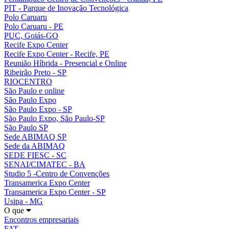
PIT - Parque de Inovação Tecnológica
Polo Caruaru
Polo Caruaru - PE
PUC, Goiás-GO
Recife Expo Center
Recife Expo Center - Recife, PE
Reunião Híbrida - Presencial e Online
Ribeirão Preto - SP
RIOCENTRO
São Paulo e online
São Paulo Expo
São Paulo Expo - SP
São Paulo Expo, São Paulo-SP
São Paulo SP
Sede ABIMAQ SP
Sede da ABIMAQ
SEDE FIESC - SC
SENAI/CIMATEC - BA
Studio 5 -Centro de Convenções
Transamerica Expo Center
Transamerica Expo Center - SP
Usipa - MG
O que
Encontros empresariais
FAT