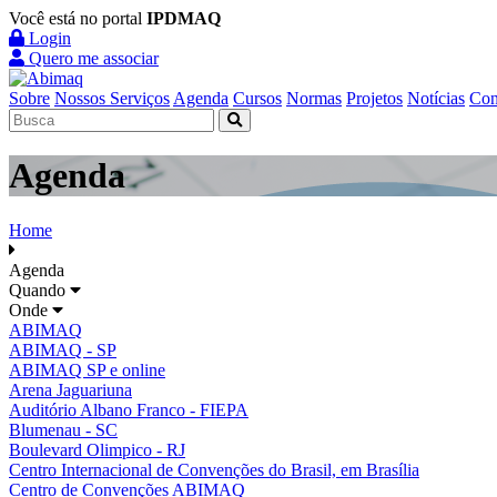
Você está no portal
IPDMAQ
Login
Quero me associar
Sobre
Nossos Serviços
Agenda
Cursos
Normas
Projetos
Notícias
Con
Agenda
Home
Agenda
Quando
Onde
ABIMAQ
ABIMAQ - SP
ABIMAQ SP e online
Arena Jaguariuna
Auditório Albano Franco - FIEPA
Blumenau - SC
Boulevard Olimpico - RJ
Centro Internacional de Convenções do Brasil, em Brasília
Centro de Convenções ABIMAQ