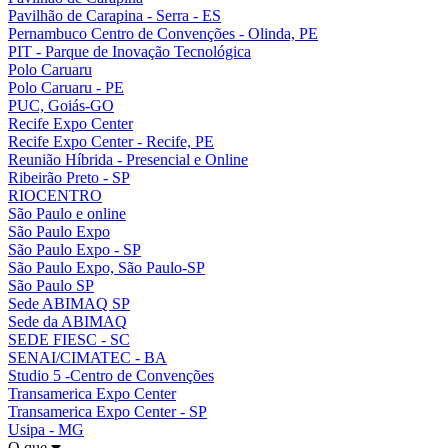
Pavilhão de Carapina - Serra - ES
Pernambuco Centro de Convenções - Olinda, PE
PIT - Parque de Inovação Tecnológica
Polo Caruaru
Polo Caruaru - PE
PUC, Goiás-GO
Recife Expo Center
Recife Expo Center - Recife, PE
Reunião Híbrida - Presencial e Online
Ribeirão Preto - SP
RIOCENTRO
São Paulo e online
São Paulo Expo
São Paulo Expo - SP
São Paulo Expo, São Paulo-SP
São Paulo SP
Sede ABIMAQ SP
Sede da ABIMAQ
SEDE FIESC - SC
SENAI/CIMATEC - BA
Studio 5 -Centro de Convenções
Transamerica Expo Center
Transamerica Expo Center - SP
Usipa - MG
O que