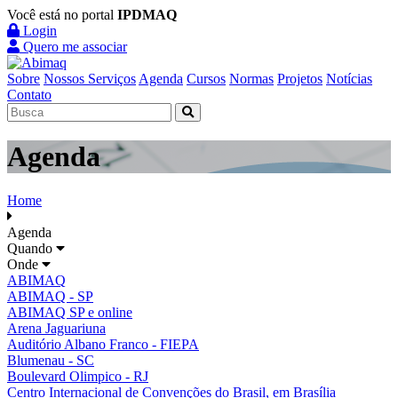
Você está no portal
IPDMAQ
Login
Quero me associar
Sobre
Nossos Serviços
Agenda
Cursos
Normas
Projetos
Notícias
Contato
Agenda
Home
Agenda
Quando
Onde
ABIMAQ
ABIMAQ - SP
ABIMAQ SP e online
Arena Jaguariuna
Auditório Albano Franco - FIEPA
Blumenau - SC
Boulevard Olimpico - RJ
Centro Internacional de Convenções do Brasil, em Brasília