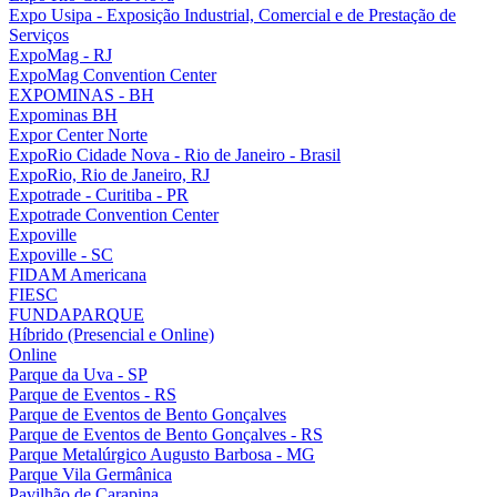
Expo Usipa - Exposição Industrial, Comercial e de Prestação de
Serviços
ExpoMag - RJ
ExpoMag Convention Center
EXPOMINAS - BH
Expominas BH
Expor Center Norte
ExpoRio Cidade Nova - Rio de Janeiro - Brasil
ExpoRio, Rio de Janeiro, RJ
Expotrade - Curitiba - PR
Expotrade Convention Center
Expoville
Expoville - SC
FIDAM Americana
FIESC
FUNDAPARQUE
Híbrido (Presencial e Online)
Online
Parque da Uva - SP
Parque de Eventos - RS
Parque de Eventos de Bento Gonçalves
Parque de Eventos de Bento Gonçalves - RS
Parque Metalúrgico Augusto Barbosa - MG
Parque Vila Germânica
Pavilhão de Carapina