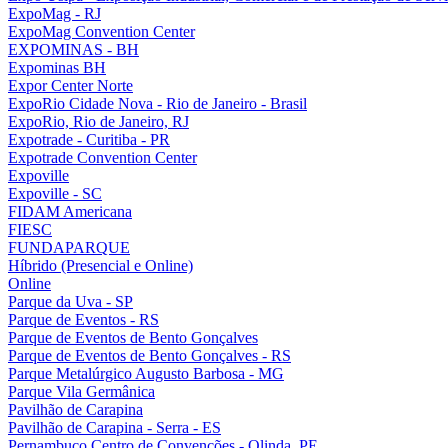
ExpoMag - RJ
ExpoMag Convention Center
EXPOMINAS - BH
Expominas BH
Expor Center Norte
ExpoRio Cidade Nova - Rio de Janeiro - Brasil
ExpoRio, Rio de Janeiro, RJ
Expotrade - Curitiba - PR
Expotrade Convention Center
Expoville
Expoville - SC
FIDAM Americana
FIESC
FUNDAPARQUE
Híbrido (Presencial e Online)
Online
Parque da Uva - SP
Parque de Eventos - RS
Parque de Eventos de Bento Gonçalves
Parque de Eventos de Bento Gonçalves - RS
Parque Metalúrgico Augusto Barbosa - MG
Parque Vila Germânica
Pavilhão de Carapina
Pavilhão de Carapina - Serra - ES
Pernambuco Centro de Convenções - Olinda, PE