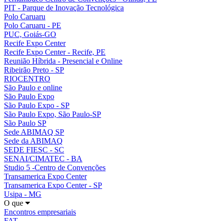
PIT - Parque de Inovação Tecnológica
Polo Caruaru
Polo Caruaru - PE
PUC, Goiás-GO
Recife Expo Center
Recife Expo Center - Recife, PE
Reunião Híbrida - Presencial e Online
Ribeirão Preto - SP
RIOCENTRO
São Paulo e online
São Paulo Expo
São Paulo Expo - SP
São Paulo Expo, São Paulo-SP
São Paulo SP
Sede ABIMAQ SP
Sede da ABIMAQ
SEDE FIESC - SC
SENAI/CIMATEC - BA
Studio 5 -Centro de Convenções
Transamerica Expo Center
Transamerica Expo Center - SP
Usipa - MG
O que
Encontros empresariais
FAT