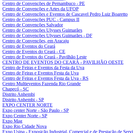
Centro de Convenções de Pernambuco - PE
Centro de Convenções e Artes da UFOP
Centro de Convenções e Eventos de Cascavel Pedro Luiz Boaretto
Centro de Convenções PUC - Campus II
Centro de Convenções Salvador
Centro de Convenções Ulysses Guimarães
Centro de Convenções Ulysses Guimarães - DF
Centro de Convenções, em Aracaju
Centro de Eventos do Ceará
Centro de Eventos do Ceará - CE
Centro de Eventos do Ceará - Pavilhão Leste
CENTRO DE EVENTOS DO CEARÁ - PAVILHÃO OESTE
Centro de Feiras e Eventos da Festa da Uva
Centro de Feiras e Eventos Festa da Uva
Centro de Feiras e Eventos Festa da Uva - RS
Centro Multieventos Fazenda Rio Grande
Chapecó - SC
Distrito Anhembi
Distrito Anhembi - SP
EXPO CENTER NORTE
Expo center Norte - São Paulo - SP
Expo Center Norte - SP
Expo Mag
Expo Rio Cidade Nova
Expo Usipa - Exposição Industrial, Comercial e de Prestação de Serv