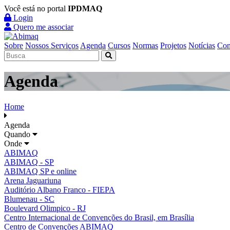
Você está no portal
IPDMAQ
Login
Quero me associar
Sobre
Nossos Serviços
Agenda
Cursos
Normas
Projetos
Notícias
Con
Agenda
Home
Agenda
Quando
Onde
ABIMAQ
ABIMAQ - SP
ABIMAQ SP e online
Arena Jaguariuna
Auditório Albano Franco - FIEPA
Blumenau - SC
Boulevard Olimpico - RJ
Centro Internacional de Convenções do Brasil, em Brasília
Centro de Convenções ABIMAQ