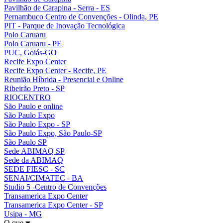
Pavilhão de Carapina - Serra - ES
Pernambuco Centro de Convenções - Olinda, PE
PIT - Parque de Inovação Tecnológica
Polo Caruaru
Polo Caruaru - PE
PUC, Goiás-GO
Recife Expo Center
Recife Expo Center - Recife, PE
Reunião Híbrida - Presencial e Online
Ribeirão Preto - SP
RIOCENTRO
São Paulo e online
São Paulo Expo
São Paulo Expo - SP
São Paulo Expo, São Paulo-SP
São Paulo SP
Sede ABIMAQ SP
Sede da ABIMAQ
SEDE FIESC - SC
SENAI/CIMATEC - BA
Studio 5 -Centro de Convenções
Transamerica Expo Center
Transamerica Expo Center - SP
Usipa - MG
O que