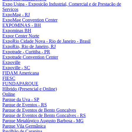
Expo Usipa - Exposição Industrial, Comercial e de Prestação de
Serviços
ExpoMag - RJ
ExpoMag Convention Center
EXPOMINAS - BH
Expominas BH
Expor Center Norte
ExpoRio Cidade Nova - Rio de Janeiro - Brasil
ExpoRio, Rio de Janeiro, RJ
Expotrade - Curitiba - PR
Expotrade Convention Center
Expoville
Expoville - SC
FIDAM Americana
FIESC
FUNDAPARQUE
Híbrido (Presencial e Online)
Online
Parque da Uva - SP
Parque de Eventos - RS
Parque de Eventos de Bento Gonçalves
Parque de Eventos de Bento Gonçalves - RS
Parque Metalúrgico Augusto Barbosa - MG
Parque Vila Germânica
Pavilhão de Carapina