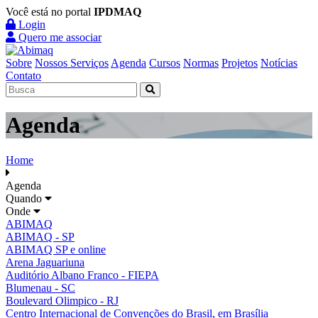
Você está no portal
IPDMAQ
Login
Quero me associar
Sobre
Nossos Serviços
Agenda
Cursos
Normas
Projetos
Notícias
Contato
Agenda
Home
Agenda
Quando
Onde
ABIMAQ
ABIMAQ - SP
ABIMAQ SP e online
Arena Jaguariuna
Auditório Albano Franco - FIEPA
Blumenau - SC
Boulevard Olimpico - RJ
Centro Internacional de Convenções do Brasil, em Brasília