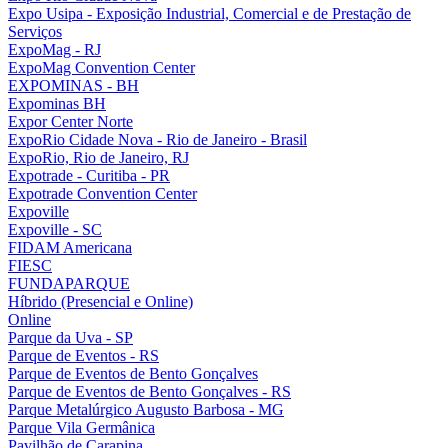
Expo Usipa - Exposição Industrial, Comercial e de Prestação de
Serviços
ExpoMag - RJ
ExpoMag Convention Center
EXPOMINAS - BH
Expominas BH
Expor Center Norte
ExpoRio Cidade Nova - Rio de Janeiro - Brasil
ExpoRio, Rio de Janeiro, RJ
Expotrade - Curitiba - PR
Expotrade Convention Center
Expoville
Expoville - SC
FIDAM Americana
FIESC
FUNDAPARQUE
Híbrido (Presencial e Online)
Online
Parque da Uva - SP
Parque de Eventos - RS
Parque de Eventos de Bento Gonçalves
Parque de Eventos de Bento Gonçalves - RS
Parque Metalúrgico Augusto Barbosa - MG
Parque Vila Germânica
Pavilhão de Carapina