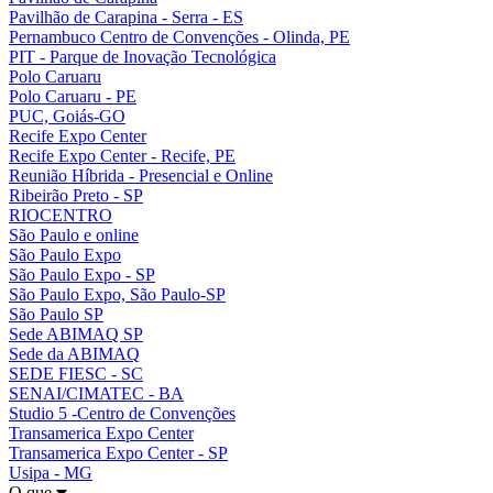
Pavilhão de Carapina - Serra - ES
Pernambuco Centro de Convenções - Olinda, PE
PIT - Parque de Inovação Tecnológica
Polo Caruaru
Polo Caruaru - PE
PUC, Goiás-GO
Recife Expo Center
Recife Expo Center - Recife, PE
Reunião Híbrida - Presencial e Online
Ribeirão Preto - SP
RIOCENTRO
São Paulo e online
São Paulo Expo
São Paulo Expo - SP
São Paulo Expo, São Paulo-SP
São Paulo SP
Sede ABIMAQ SP
Sede da ABIMAQ
SEDE FIESC - SC
SENAI/CIMATEC - BA
Studio 5 -Centro de Convenções
Transamerica Expo Center
Transamerica Expo Center - SP
Usipa - MG
O que