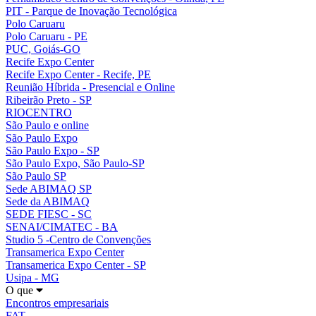
PIT - Parque de Inovação Tecnológica
Polo Caruaru
Polo Caruaru - PE
PUC, Goiás-GO
Recife Expo Center
Recife Expo Center - Recife, PE
Reunião Híbrida - Presencial e Online
Ribeirão Preto - SP
RIOCENTRO
São Paulo e online
São Paulo Expo
São Paulo Expo - SP
São Paulo Expo, São Paulo-SP
São Paulo SP
Sede ABIMAQ SP
Sede da ABIMAQ
SEDE FIESC - SC
SENAI/CIMATEC - BA
Studio 5 -Centro de Convenções
Transamerica Expo Center
Transamerica Expo Center - SP
Usipa - MG
O que
Encontros empresariais
FAT