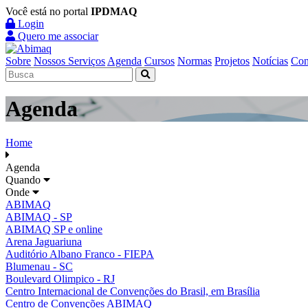
Você está no portal
IPDMAQ
Login
Quero me associar
Sobre
Nossos Serviços
Agenda
Cursos
Normas
Projetos
Notícias
Con
Agenda
Home
Agenda
Quando
Onde
ABIMAQ
ABIMAQ - SP
ABIMAQ SP e online
Arena Jaguariuna
Auditório Albano Franco - FIEPA
Blumenau - SC
Boulevard Olimpico - RJ
Centro Internacional de Convenções do Brasil, em Brasília
Centro de Convenções ABIMAQ