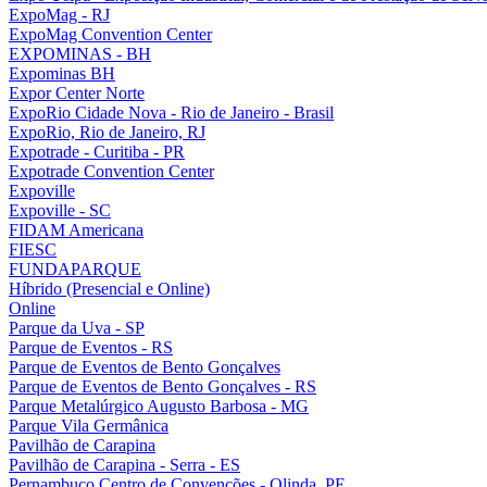
ExpoMag - RJ
ExpoMag Convention Center
EXPOMINAS - BH
Expominas BH
Expor Center Norte
ExpoRio Cidade Nova - Rio de Janeiro - Brasil
ExpoRio, Rio de Janeiro, RJ
Expotrade - Curitiba - PR
Expotrade Convention Center
Expoville
Expoville - SC
FIDAM Americana
FIESC
FUNDAPARQUE
Híbrido (Presencial e Online)
Online
Parque da Uva - SP
Parque de Eventos - RS
Parque de Eventos de Bento Gonçalves
Parque de Eventos de Bento Gonçalves - RS
Parque Metalúrgico Augusto Barbosa - MG
Parque Vila Germânica
Pavilhão de Carapina
Pavilhão de Carapina - Serra - ES
Pernambuco Centro de Convenções - Olinda, PE