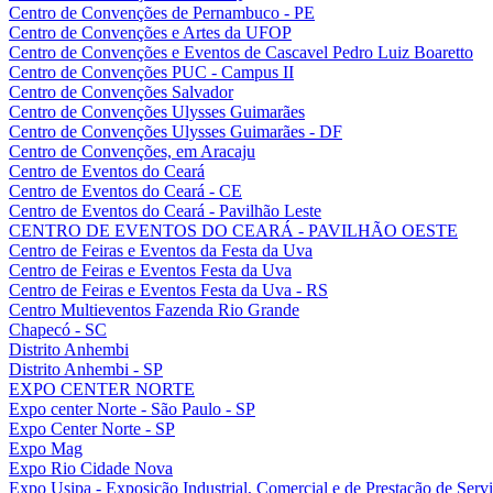
Centro de Convenções de Pernambuco - PE
Centro de Convenções e Artes da UFOP
Centro de Convenções e Eventos de Cascavel Pedro Luiz Boaretto
Centro de Convenções PUC - Campus II
Centro de Convenções Salvador
Centro de Convenções Ulysses Guimarães
Centro de Convenções Ulysses Guimarães - DF
Centro de Convenções, em Aracaju
Centro de Eventos do Ceará
Centro de Eventos do Ceará - CE
Centro de Eventos do Ceará - Pavilhão Leste
CENTRO DE EVENTOS DO CEARÁ - PAVILHÃO OESTE
Centro de Feiras e Eventos da Festa da Uva
Centro de Feiras e Eventos Festa da Uva
Centro de Feiras e Eventos Festa da Uva - RS
Centro Multieventos Fazenda Rio Grande
Chapecó - SC
Distrito Anhembi
Distrito Anhembi - SP
EXPO CENTER NORTE
Expo center Norte - São Paulo - SP
Expo Center Norte - SP
Expo Mag
Expo Rio Cidade Nova
Expo Usipa - Exposição Industrial, Comercial e de Prestação de Serv